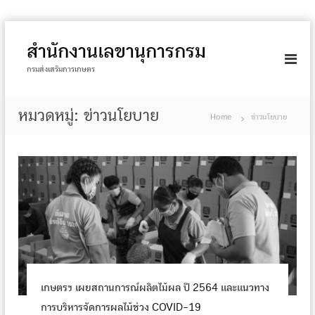
S
k
สำนักงานเลขานุการกรม
i
กรมส่งเสริมการเกษตร
p
t
หมวดหมู่:
ข่าวนโยบาย
o
Home
ข่าวนโยบาย
c
o
n
t
e
n
t
เกษตรฯ เผยสถานการณ์ผลิตไม้ผล ปี 2564 และแนวทาง
การบริหารจัดการผลไม้ช่วง COVID-19