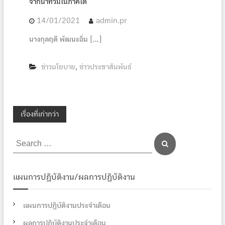
จากน้ำท่วมในภาคใต้
14/01/2021
admin.pr
นางกุลฤดี พัฒนะอิ่ม […]
ข่าวนโยบาย
ข่าวประชาสัมพันธ์
,
แ
เรื่องที่เก่ากว่า
น
S
S
e
e
a
ะ
r
a
c
r
h
แผนการปฏิบัติงาน/ผลการปฏิบัติงาน
แ
c
h
แผนการปฏิบัติงานประจำเดือน
น
f
ผลการปฏิบัติงานประจำเดือน