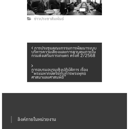
ข่าวประชาสัมพันธ์
แ
การประชุมคณะกรรมการพัฒนาระบบ
บริหารความเสี่ยงและการควบคุมภายใน
กรมส่งเสริมการเกษตร ครั้งที่ 2/2568
น
การอบรมอบรมเชิงปฏิบัติการ เรื่อง
“พระมหากษัตริย์กับการพระพุทธ
ะ
ศาสนาและศาสนพิธี”
แ
น
ว
ลิงค์ภายในหน่วยงาน