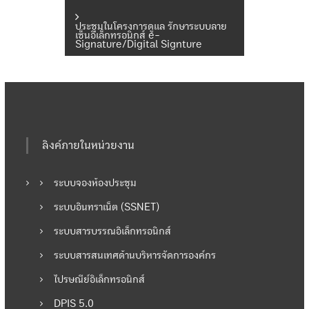
น
ประชุมในโครงการดูแล รักษาระบบลาย
ะ
เซ็นอิเล็กทรอนิกส์ e-
Signature/Digital Signture
แ
น
ว
ลิงค์ภายในหน่วยงาน
เ
ระบบจองห้องประชุม
รื่
ระบบอินทราเน็ต (SSNET)
อ
ระบบสารบรรณอิเล็กทรอนิกส์
ระบบสารสนเทศด้านบริหารจัดการองค์กร
ง
ไปรษณีย์อิเล็กทรอนิกส์
DPIS 5.0