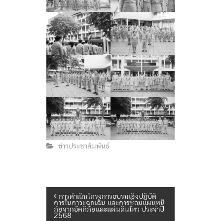
ข่าวประชาสัมพันธ์
แ
การดำเนินโครงการอบรมเชิงปฏิบัติ
การในภาวะฉุกเฉิน และการซ้อมแผนหนี
ภัยจากอัคคีภัยและแผ่นดินไหว ประจำปี
2568