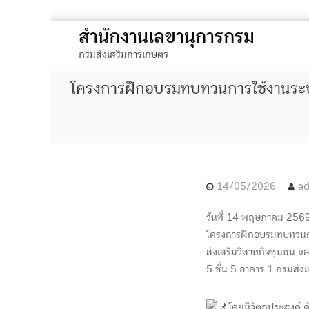
S
สำนักงานเลขานุการกรม
k
กรมส่งเสริมการเกษตร
i
p
โครงการฝึกอบรมทบทวนการใช้งานระบ
t
o
c
o
n
t
14/05/2026
ad
e
วันที่ 14 พฤษภาคม 256
n
โครงการฝึกอบรมทบทวนการ
t
ส่งเสริมวิสาหกิจชุมชน แล
5 ชั้น 5 อาคาร 1 กรมส่ง
โดยมีวัตถุประสงค์ ดัง