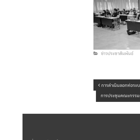
ข่าวประชาสัมพันธ์
แ
การดำเนินลอกท่อระ
การประชุมคณะกรรมกา
น
ะ
แ