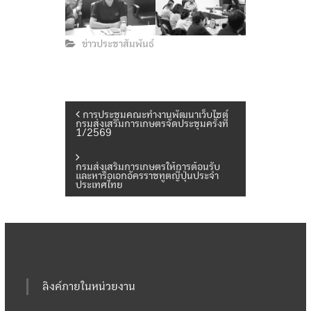
ข่าวประชาสัมพันธ์
แ
การประชุมคณะทำงานพัฒนาเว็บไซต์
กรมส่งเสริมการเกษตรจัดประชุมครั้งที่
1/2569
น
กรมส่งเสริมการเกษตรให้การต้อนรับ
และหารือเอกอัครราชทูตญี่ปุ่นประจำ
ะ
ประเทศไทย
แ
น
ว
ลิงค์ภายในหน่วยงาน