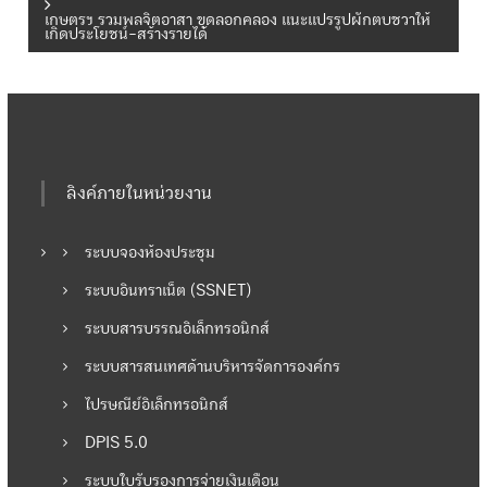
น
เกษตรฯ รวมพลจิตอาสา ขุดลอกคลอง แนะแปรรูปผักตบชวาให้
เกิดประโยชน์-สร้างรายได้
ะ
แ
น
ลิงค์ภายในหน่วยงาน
ว
ระบบจองห้องประชุม
เ
ระบบอินทราเน็ต (SSNET)
รื่
ระบบสารบรรณอิเล็กทรอนิกส์
อ
ระบบสารสนเทศด้านบริหารจัดการองค์กร
ไปรษณีย์อิเล็กทรอนิกส์
ง
DPIS 5.0
ระบบใบรับรองการจ่ายเงินเดือน