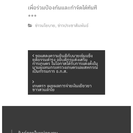
เพื่อร่วมป้องกันและกำจัดได้ทันที
***
ข่าวนโยบาย
ข่าวประชาสัมพันธ์
,
แ
ขอแสดงความยินดีกับนายเข้มแข็ง
ยุติธรรมดำรง อธิบดีกรมส่งเสริม
การเกษตร ในโอกาสได้รับการแต่งตั้งใน
นามผู้แทนกระทรวงเกษตรและสหกรณ์
น
เป็นกรรมการ ธ.ก.ส.
ะ
เกษตรฯ เผยผลการจ่ายเงินเยียวยา
ชาวสวนลำไย
แ
น
ว