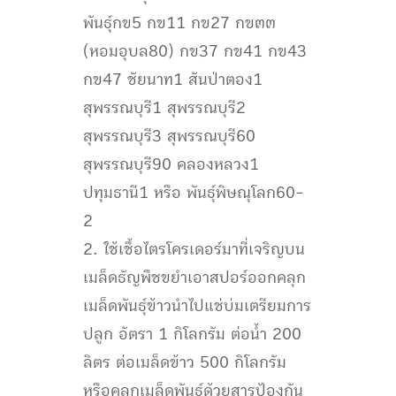
พันธุ์กข5 กข11 กข27 กข๓๓
(หอมอุบล80) กข37 กข41 กข43
กข47 ชัยนาท1 สันป่าตอง1
สุพรรณบุรี1 สุพรรณบุรี2
สุพรรณบุรี3 สุพรรณบุรี60
สุพรรณบุรี90 คลองหลวง1
ปทุมธานี1 หรือ พันธุ์พิษณุโลก60-
2
2. ใช้เชื้อไตรโครเดอร์มาที่เจริญบน
เมล็ดธัญพืชขยำเอาสปอร์ออกคลุก
เมล็ดพันธุ์ข้าวนำไปแช่บ่มเตรียมการ
ปลูก อัตรา 1 กิโลกรัม ต่อน้ำ 200
ลิตร ต่อเมล็ดข้าว 500 กิโลกรัม
หรือคลุกเมล็ดพันธุ์ด้วยสารป้องกัน