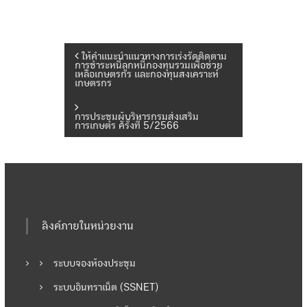
แ
ให้คำแนะนำแนวทางการเร่งรัดติดตาม
การชำระหนี้ลูกหนี้กองทุนรวมเพื่อช่วย
เหลือเกษตรกร และกองทุนสงเคราะห์
เกษตรกร
น
การประชุมผู้บริหารกรมส่งเสริม
ะ
การเกษตร ครั้งที่ 5/2566
แ
น
ว
ลิงค์ภายในหน่วยงาน
เ
ระบบจองห้องประชุม
รื่
ระบบอินทราเน็ต (SSNET)