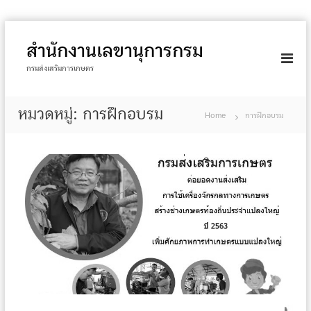
S
k
สำนักงานเลขานุการกรม
i
กรมส่งเสริมการเกษตร
p
t
หมวดหมู่:
การฝึกอบรม
o
Home
การฝึกอบรม
c
o
n
t
e
n
t