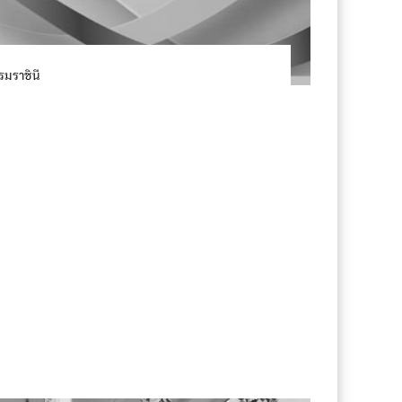
มราชินี