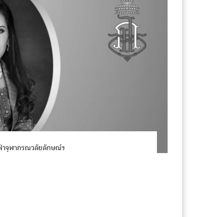
าฟ้าจุฬาภรณวลัยลักษณ์ฯ