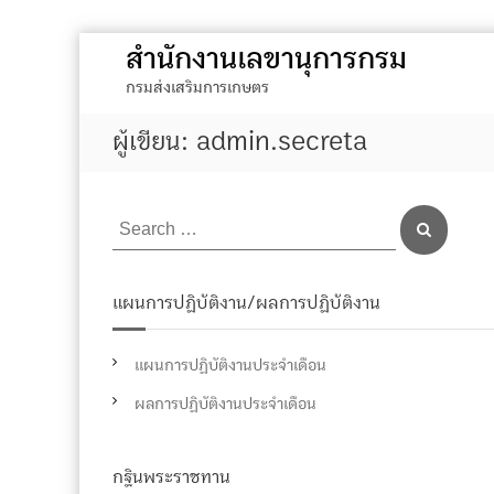
S
สำนักงานเลขานุการกรม
k
กรมส่งเสริมการเกษตร
i
p
ผู้เขียน:
admin.secreta
t
o
c
S
S
o
e
e
a
n
r
a
c
t
r
h
แผนการปฏิบัติงาน/ผลการปฏิบัติงาน
e
c
n
h
แผนการปฏิบัติงานประจำเดือน
t
f
ผลการปฏิบัติงานประจำเดือน
o
r
:
กฐินพระราชทาน